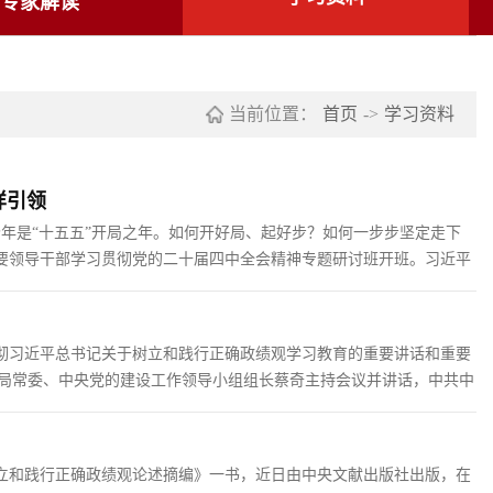
专家解读
当前位置：
首页
->
学习资料
样引领
年是“十五五”开局之年。如何开好局、起好步？如何一步步坚定走下
主要领导干部学习贯彻党的二十届四中全会精神专题研讨班开班。习近平
事，自觉为人民出政绩、以实干出政绩。” 这是马克思主义立场观点方
立和践行正确政绩观学习教育，这是今年党的建设的重要任务。悟其
习贯彻习近平总书记关于树立和践行正确政绩观学习教育的重要讲话和重要
局常委、中央党的建设工作领导小组组长蔡奇主持会议并讲话，中共中
树立和践行正确政绩观论述摘编》一书，近日由中央文献出版社出版，在