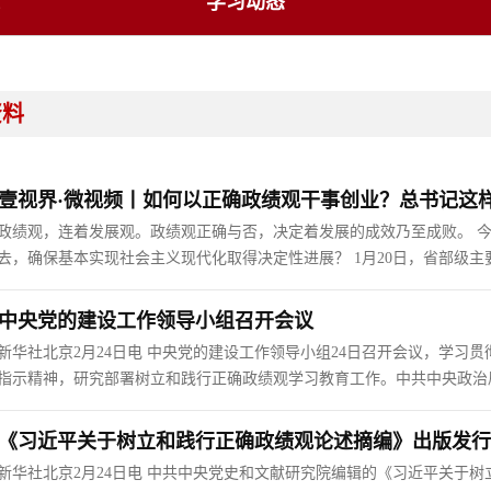
学习动态
资料
壹视界·微视频丨如何以正确政绩观干事创业？总书记这
政绩观，连着发展观。政绩观正确与否，决定着发展的成效乃至成败。 今
去，确保基本实现社会主义现代化取得决定性进展？ 1月20日，省部级
总书记谆谆告诫：“要树立和践行正确政绩观，坚持从实际出发、按规律办
法的鲜明表达，是面向未来征程的根本遵循。党中央决定，在全党开展树
中央党的建设工作领导小组召开会议
理，行其道，方能一往无前、行稳致远。
新华社北京2月24日电 中央党的建设工作领导小组24日召开会议，学
指示精神，研究部署树立和践行正确政绩观学习教育工作。中共中央政治
央政治局常委、中央党的建设工作领导小组副组长李希出席会议并讲话。
《习近平关于树立和践行正确政绩观论述摘编》出版发行
新华社北京2月24日电 中共中央党史和文献研究院编辑的《习近平关于