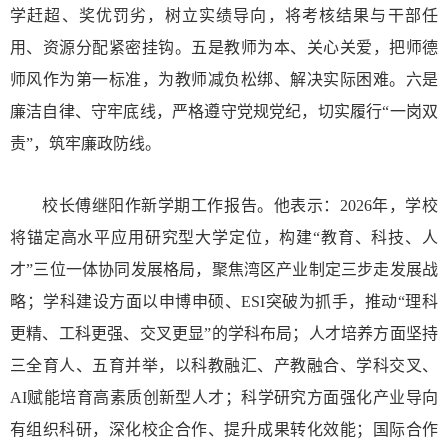
学赶超、奖优罚劣，树立实绩导向，将考核结果与干部任
用、资源分配紧密挂钩。五是教师为本、关心关爱，把师德
师风作为第一标准，为教师减负松绑、解决实际困难。六是
廉洁自律、守牢底线，严格遵守党规党纪，切实履行“一岗双
责”，筑牢廉政防线。
校长傅继阳作新学期工作报告。他表示：2026年，学校
将锚定高水平应用研究型大学定位，构建“教育、科技、人
才”三位一体协同发展格局，聚焦湾区产业制定三步走发展战
略；学科建设方面以申博申硕、ESI突破为抓手，推动“理科
更精、工科更强、交叉更显”的学科布局；人才培养方面坚持
三全育人、五育并举，以科教融汇、产教融合、学科交叉、
AI赋能培育高素质创新型人才；科学研究方面强化产业导向
有组织科研，深化校企合作、提升成果转化效能；国际合作