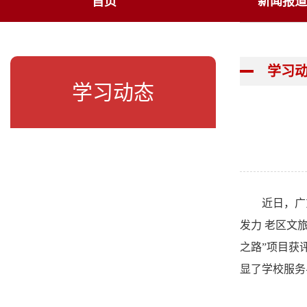
首页
新闻报道
学习
学习动态
近日，广
发力 老区文
之路”项目获
显了学校服务