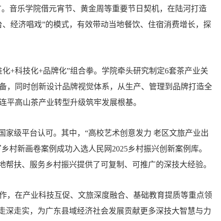
广。音乐学院借元宵节、黄金周等重要节日契机，在陆河打造
台、经济唱戏”的模式，有效带动当地餐饮、住宿消费增长，探
化+科技化+品牌化”组合拳。学院牵头研究制定6套茶产业关
备，同时创新设计品牌视觉体系，从生产、管理到品牌打造全
连平高山茶产业转型升级筑牢发展根基。
国家级平台认可。其中，“高校艺术创意发力 老区文旅产业出
写乡村新画卷案例成功入选人民网2025乡村振兴创新案例库。
校地帮扶、服务乡村振兴提供了可复制、可推广的深技大经验。
作，在产业科技互促、文旅深度融合、基础教育提质等重点领
”走深走实，为广东县域经济社会发展贡献更多深技大智慧与力