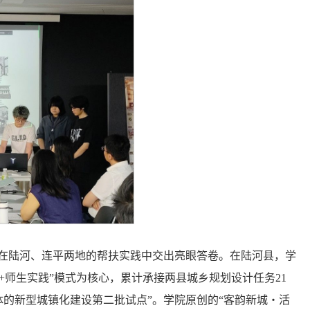
，在陆河、连平两地的帮扶实践中交出亮眼答卷。在陆河县，学
+师生实践”模式为核心，累计承接两县城乡规划设计任务21
体的新型城镇化建设第二批试点”。学院原创的“客韵新城・活