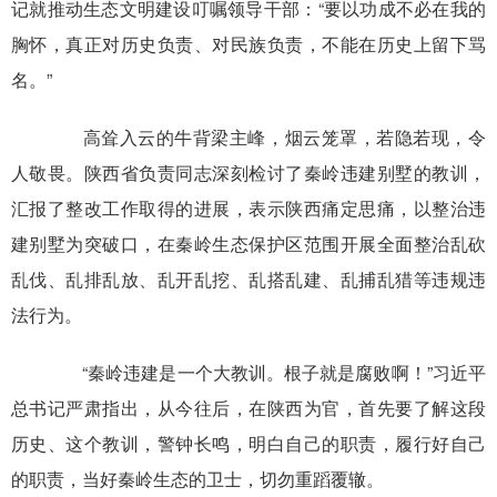
记就推动生态文明建设叮嘱领导干部：“要以功成不必在我的
胸怀，真正对历史负责、对民族负责，不能在历史上留下骂
名。”
高耸入云的牛背梁主峰，烟云笼罩，若隐若现，令
人敬畏。陕西省负责同志深刻检讨了秦岭违建别墅的教训，
汇报了整改工作取得的进展，表示陕西痛定思痛，以整治违
建别墅为突破口，在秦岭生态保护区范围开展全面整治乱砍
乱伐、乱排乱放、乱开乱挖、乱搭乱建、乱捕乱猎等违规违
法行为。
“秦岭违建是一个大教训。根子就是腐败啊！”习近平
总书记严肃指出，从今往后，在陕西为官，首先要了解这段
历史、这个教训，警钟长鸣，明白自己的职责，履行好自己
的职责，当好秦岭生态的卫士，切勿重蹈覆辙。