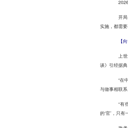
2026
开局之年
实施，都需要
【向
上世纪
谈》引经据典
“在中国
与做事相联系
“有些
的‘官’，只
政者，