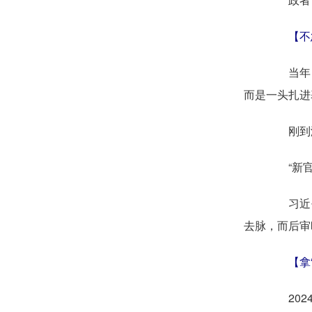
【不
当年，赴
而是一头扎进
刚到浙江
“新官”
习近平同
去脉，而后审
【拿
2024