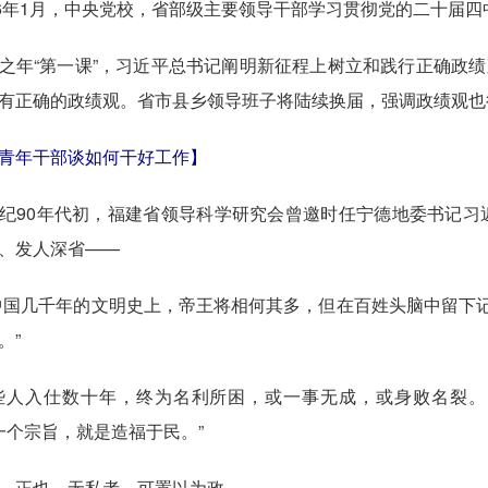
年1月，中央党校，省部级主要领导干部学习贯彻党的二十届四
“第一课”，习近平总书记阐明新征程上树立和践行正确政绩观
有正确的政绩观。省市县乡领导班子将陆续换届，强调政绩观也
青年干部谈如何干好工作】
90年代初，福建省领导科学研究会曾邀时任宁德地委书记习
、发人深省——
几千年的文明史上，帝王将相何其多，但在百姓头脑中留下记忆
。”
人入仕数十年，终为名利所困，或一事无成，或身败名裂。究
有一个宗旨，就是造福于民。”
正也。无私者，可置以为政。