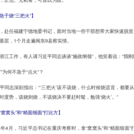
急于烧“三把火”】
任福建宁德地委书记，面对当地一些干部想带大家快速脱贫致富
基层，1个月走遍闽东9县察实情。
工作，有人请习近平同志谈谈“施政纲领”，他笑着说：“我刚
为何不急于“点火”？
志深刻指出：“‘三把火’该不该烧，什么时候烧适宜，都要从
时度势，该烧则烧，不该烧决不要赶时髦，勉强‘烧火’。”
“窝窝头”和“精面细面”打比方】
年4月，习近平总书记在重庆考察时，拿“窝窝头”和“精面细面