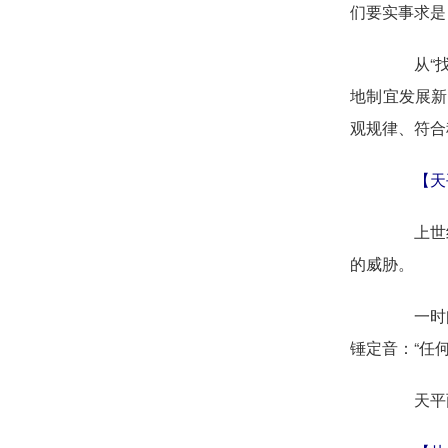
们要实事求是
从“找到
地制宜发展新
观规律、符合
【天
上世纪，
的威胁。
一时间
锤定音：“任
天平两