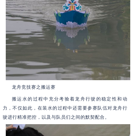
龙舟竞技赛之搬运赛
搬运水的过程中充分考验着龙舟行驶的稳定性和动
力，不仅如此，在装水的过程中还需要参赛队伍对龙舟行
驶进行精准把控，以及与队员们之间的默契配合。