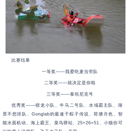
比赛结果
一等奖——我爱吃麦当劳队
二等奖——就决定是你啦
三等奖——泰坦尼克号
优秀奖——猎龙小队、牛马二号队、水域霸主队、湖
景不想排队、Gonglab的最速干粽子传说、荷塘月色、智
能水面机动、海上霸王、菜鸟驿站、25+26=51、小猫你可