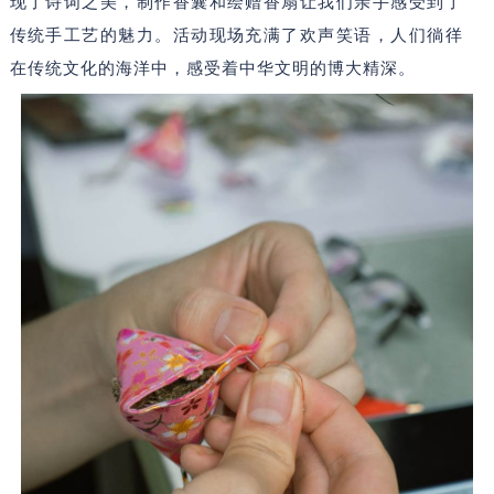
现了诗词之美，制作香囊和绘赠香扇让我们亲手感受到了
传统手工艺的魅力。活动现场充满了欢声笑语，人们徜徉
在传统文化的海洋中，感受着中华文明的博大精深。