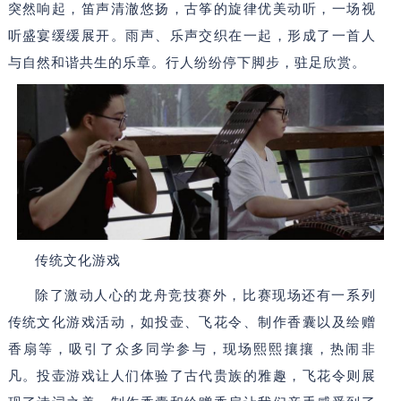
突然响起，笛声清澈悠扬，古筝的旋律优美动听，一场视
听盛宴缓缓展开。雨声、乐声交织在一起，形成了一首人
与自然和谐共生的乐章。行人纷纷停下脚步，驻足欣赏。
传统文化游戏
除了激动人心的龙舟竞技赛外，比赛现场还有一系列
传统文化游戏活动，如投壶、飞花令、制作香囊以及绘赠
香扇等，吸引了众多同学参与，现场熙熙攘攘，热闹非
凡。投壶游戏让人们体验了古代贵族的雅趣，飞花令则展