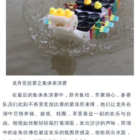
龙舟竞技赛之集体表演赛
在最后的集体表演赛中，群舟集结，齐聚湖心，参赛
队员们此刻不再受竞技比赛的紧张所束缚，他们让龙舟在
湖中尽情奔驰、嬉戏、转圈，享受着这一刻的欢乐与自
由。
细雨如丝般轻轻敲打着湖面，发出沙沙的声响，而湖
中的金鱼仿佛也被这欢乐的氛围所感染，纷纷跃出水面，