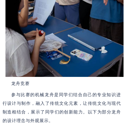
龙舟竞赛
参与比赛的机械龙舟是同学们结合自己的专业知识进
行设计与制作，融入了传统文化元素，让传统文化与现代
制造相结合，展示了同学们的创新能力。以下为部分龙舟
的设计理念与外观展示。