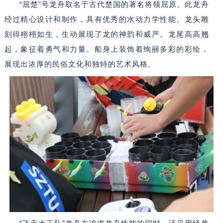
“屈楚”号龙舟取名于古代楚国的著名将领屈原。此龙舟
经过精心设计和制作，具有优秀的水动力学性能。龙头雕
刻得栩栩如生，生动展现了龙的神韵和威严。龙尾高高翘
起，象征着勇气和力量。船身上装饰着绚丽多彩的彩绘，
展现出浓厚的民俗文化和独特的艺术风格。