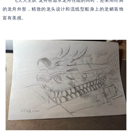
“飞天大王队”龙舟在追求龙舟性能的同时，还采用经典
的龙舟外形，精致的龙头设计和流线型船身上的龙鳞装饰
富有美感。