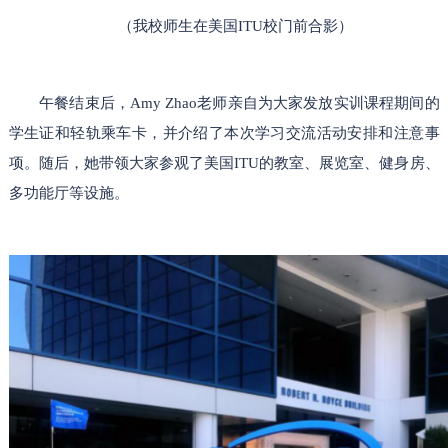
（我校师生在美国
ITU校门前合影
）
午餐结束后，
Am
y Zhao
老师
亲自为大家发放实训
课程
期间的
学生证和轻轨乘车卡，
并介绍了本次学习交流活动安排和注意事
项。
随后，
她
带领大家
参观了
美国
ITU
的
教室
、展览室
、健身房
、
多功能厅
等
设施
。