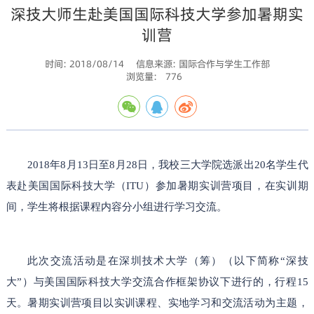
深技大师生赴美国国际科技大学参加暑期实
训营
时间: 2018/08/14
信息来源: 国际合作与学生工作部
浏览量:
776
2018年8月13日至8月2
8
日，我校三大学院
选派
出
20名学生
代
表
赴
美国
国际
科技大学（
ITU）参加暑期实训营项目
，在实训期
间，学
生
将根据
课程
内容
分
小组进行学习交流。
此次交流活动是在
深圳技术大学（筹）（以下简称
“深技
大”）
与美国
国际
科技大学交流合作框架协议下进行的，行程
1
5
天。暑期实训营项目以实训课程、实地学习和交流活动为主题，