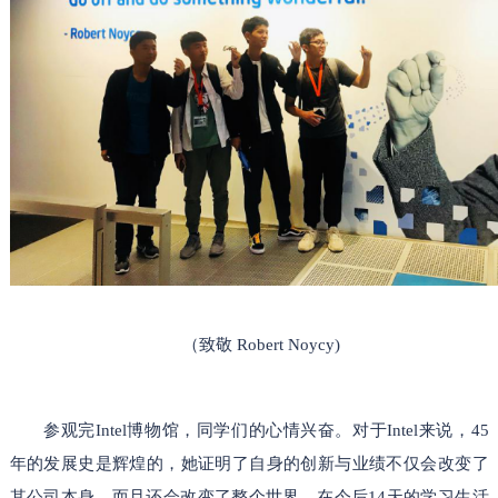
（
致敬
Robert Noycy)
参观完
Inte
l
博物馆，同学们的心情兴奋。对于
I
ntel
来说，
45
年的
发展史是辉煌的，她
证明了
自身的创新与业绩不仅
会
改变了
其公司本身，而且
还会
改变了整个世界。
在今后
14天的学习生活