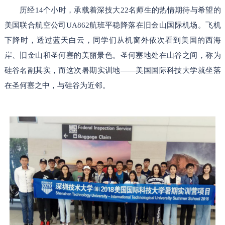
历经
14个小时，
承载着深技大
22名师生的热情期待与希望
的
美国联合航空公司
UA862航班平稳降落在旧金山国际机场。飞机
下降
时，透过蓝天白云，
同学们
从机窗外依次看到美国的西海
岸、旧金山和圣何塞的美丽景色
。
圣何塞地处在山谷之间，称为
硅谷名副其实，而这次
暑期实训
地
——美国国际科技大学就坐落
在圣何塞之中，与硅谷为近邻。