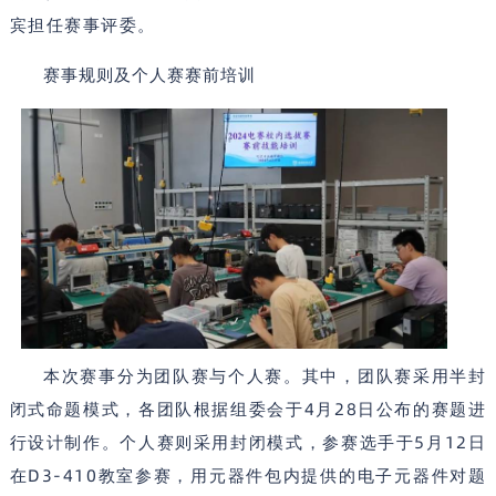
宾担任赛事评委。
赛事规则及个人赛赛前培训
本次赛事分为团队赛与个人赛。其中，团队赛采用半封
4
28
闭式命题模式，各团队根据组委会于
月
日公布的赛题进
5
12
行设计制作。个人赛则采用封闭模式，参赛选手于
月
日
D3-410
在
教室参赛，用元器件包内提供的电子元器件对题