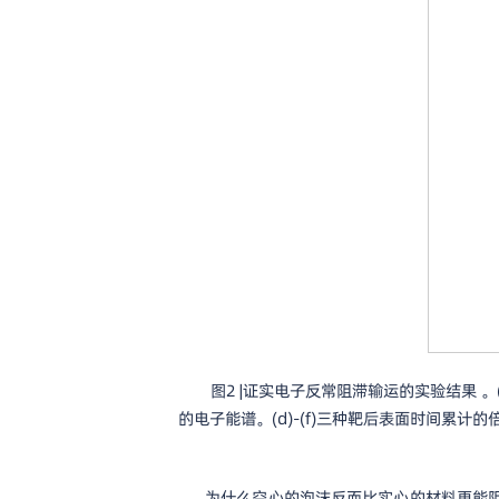
图2 |证实电子反常阻滞输运的实验结果 。
的电子能谱。(d)-(f)三种靶后表面时间累计
为什么空心的泡沫反而比实心的材料更能