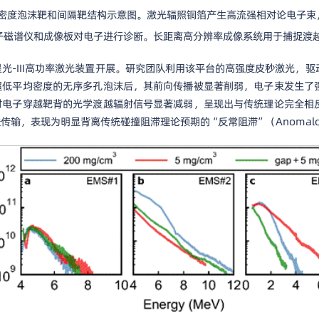
均密度泡沫靶和间隔靶结构示意图。激光辐照铜箔产生高流强相对论电子束
子磁谱仪和成像板对电子进行诊断。长距离高分辨率成像系统用于捕捉渡
光-III高功率激光装置开展。研究团队利用该平台的高强度皮秒激光，
超低平均密度的无序多孔泡沫后，其前向传播被显著削弱，电子束发生了
时电子穿越靶背的光学渡越辐射信号显著减弱，呈现出与传统理论完全相
，表现为明显背离传统碰撞阻滞理论预期的“反常阻滞”（Anomalous 