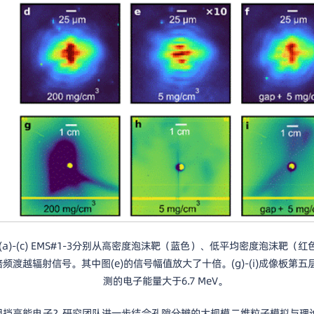
(a)-(c) EMS#1-3分别从高密度泡沫靶（蓝色）、低平均密度泡沫
的倍频渡越辐射信号。其中图(e)的信号幅值放大了十倍。(g)-(i)成像
测的电子能量大于6.7 MeV。
阻挡高能电子？研究团队进一步结合孔隙分辨的大规模二维粒子模拟与理