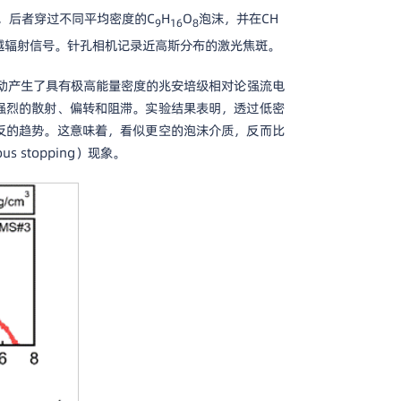
，后者穿过不同平均密度的C
H
O
泡沫，并在CH
9
16
8
越辐射信号。针孔相机记录近高斯分布的激光焦斑。
驱动产生了具有极高能量密度的兆安培级相对论强流电
强烈的散射、偏转和阻滞。实验结果表明，透过低密
反的趋势。这意味着，看似更空的泡沫介质，反而比
stopping）现象。