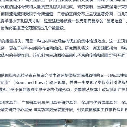
米尺度的固体骨架和大量真空孔隙共同组成。研究表明，当高流强电子束
，而回流电流则受限于骨架通道，二者的空间分布上呈现显著分离，由此
旋半径小于孔隙尺寸时，这些强磁场就像一张无形而复杂的“磁场迷宫”
相较传统碰撞理论预测高出几个数量级。
导的能量损失，而是一种由材料微观结构诱发的集体输运效应。这一发现
致密，更在于材料内部架构如何组织。研究团队将这一新发现概括为一种
微结构的关键作用。该机制为主动调控高能电子束的传输和能量沉积开辟
绕强流粒子束在复杂介质中输运规律持续深耕取得的又一项标志性突破。此前，团队
（Branched flows）输运现象，并进一步发现了类似穿针引线般的“超
微观介质不仅能够改变电子束的传输形态，更能够从根本上改写其阻滞与
然科学基金、广东省基础与应用基础研究基金、深圳市优秀青年基金、深
聚变研究中心星光-III高功率激光装置开展，相关数值模拟工作依托深圳