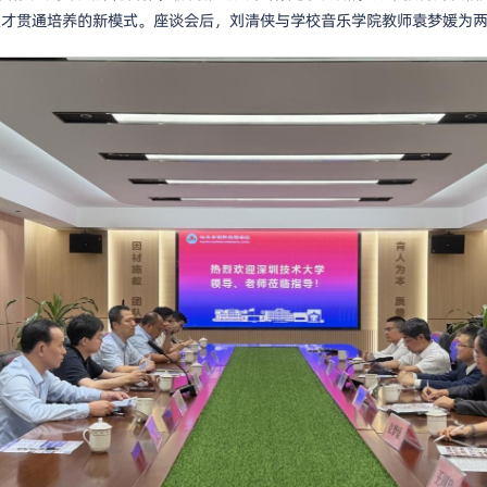
人才贯通培养的新模式。座谈会后，刘清侠与学校音乐学院教师袁梦媛为