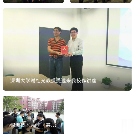
2018-11-15
张岩鸿副主任率体
深圳技术大学
育部老师实地考察
（筹）校领导视察
篮球场悬浮地板材
临时运动场修建情
2018-03-01
2018-03-01
料
况
深圳大学谢红光教授受邀来我校作讲座
深圳大学谢红光教授受邀来我校作讲座
深圳技术大学（筹）首届学生体质测试顺利开展
2017-10-27